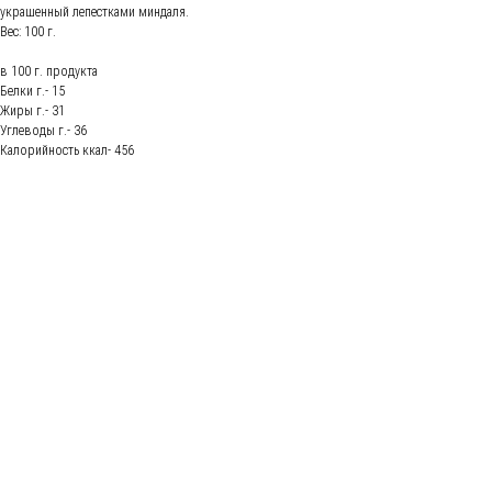
украшенный лепестками миндаля.
Вес: 100 г.
в 100 г. продукта
Белки г.- 15
Жиры г.- 31
Углеводы г.- 36
Калорийность ккал- 456