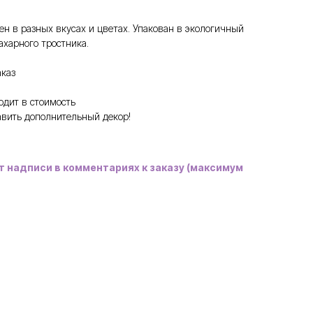
н в разных вкусах и цветах. Упакован в экологичный
ахарного тростника.
аказ
одит в стоимость
авить дополнительный декор!
т надписи в комментариях к заказу (максимум