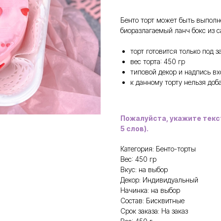
Бенто торт может быть выполне
биоразлагаемый ланч бокс из с
торт готовится только под з
вес торта: 450 гр
типовой декор и надпись вх
к данному торту нельзя доб
Пожалуйста, укажите текс
5 слов).
Категория: Бенто-торты
Вес: 450 гр
Вкус: на выбор
Декор: Индивидуальный
Начинка: на выбор
Состав: Бисквитные
Срок заказа: На заказ